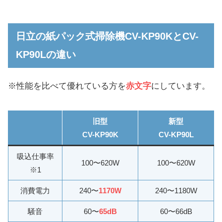
日立の紙パック式掃除機CV-KP90KとCV-
KP90Lの違い
※性能を比べて優れている方を
赤文字
にしています。
旧型
新型
CV-KP90K
CV-KP90L
吸込仕事率
100〜620W
100〜620W
※1
消費電力
240〜
1170W
240〜1180W
騒音
60〜
65dB
60〜66dB