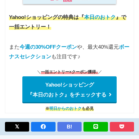
Yahoo!ショッピングの特典は『
本日のおトク
』で
一括エントリー！
また
今週の30%OFFクーポン
や、最大40%還元
ボー
ナスセレクション
も注目です♪
＼
一括エントリー×クーポン獲得↓
／
Yahoo!ショッピング
『本日のおトク』をチェックする
※
明日からのおトク
も必見
B!