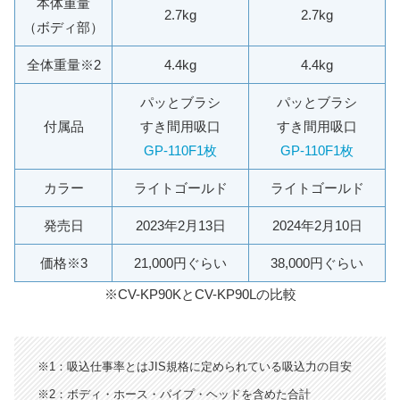
本体重量
2.7kg
2.7kg
（ボディ部）
全体重量※2
4.4kg
4.4kg
パッとブラシ
パッとブラシ
付属品
すき間用吸口
すき間用吸口
GP-110F1枚
GP-110F1枚
カラー
ライトゴールド
ライトゴールド
発売日
2023年2月13日
2024年2月10日
価格※3
21,000円ぐらい
38,000円ぐらい
※CV-KP90KとCV-KP90Lの比較
※1：吸込仕事率とはJIS規格に定められている吸込力の目安
※2：ボディ・ホース・パイプ・ヘッドを含めた合計