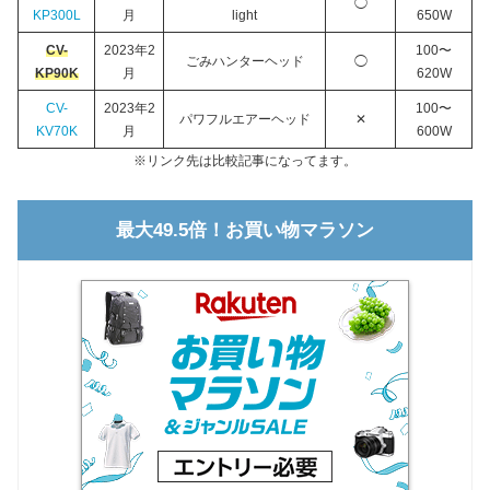
◯
KP300L
月
light
650W
CV-
2023年2
100〜
ごみハンターヘッド
◯
KP90K
月
620W
CV-
2023年2
100〜
パワフルエアーヘッド
✕
KV70K
月
600W
※リンク先は比較記事になってます。
最大49.5倍！お買い物マラソン