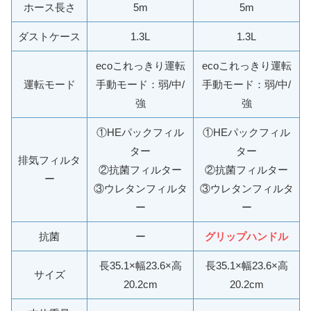
ホース長さ
5m
5m
ダストケース
1.3L
1.3L
ecoこれっきり運転
ecoこれっきり運転
運転モード
手動モード：弱/中/
手動モード：弱/中/
強
強
①HEパックフィル
①HEパックフィル
ター
ター
排気フィルタ
②抗菌フィルター
②抗菌フィルター
ー
③ウレタンフィルタ
③ウレタンフィルタ
ー
ー
抗菌
ー
グリップハンドル
長35.1×幅23.6×高
長35.1×幅23.6×高
サイズ
20.2cm
20.2cm