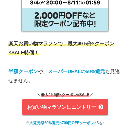
楽天お買い物マラソンで、最大49.5倍×クーポン
×SALE特価！
半額クーポン
や、
スーパーDEALの50%還元
も見逃
せません。
＼
最大49.5倍×クーポン
×SALE
／
お買い物マラソンにエントリー
※
大還元祭50%還元×700円OFFクーポン×3
も»