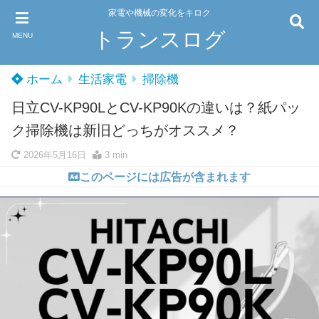
家電や機械の変化をキロク
トランスログ
MENU
ホーム
生活家電
掃除機
日立CV-KP90LとCV-KP90Kの違いは？紙パッ
ク掃除機は新旧どっちがオススメ？
2026年5月16日
3 min