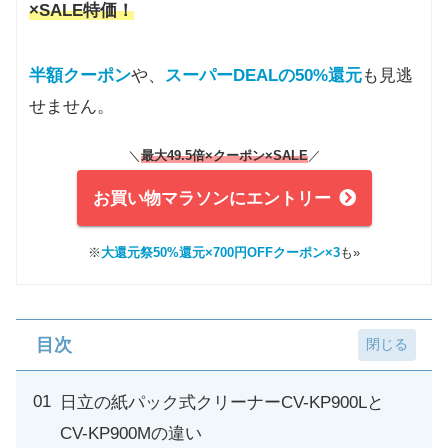
×SALE特価！
半額クーポン
や、
スーパーDEALの50%還元
も見逃
せません。
＼
最大49.5倍×クーポン
×SALE
／
お買い物マラソンにエントリー
※
大還元祭50%還元×700円OFFクーポン×3
も»
目次
日立の紙パック式クリーナーCV-KP900Lと
CV-KP900Mの違い