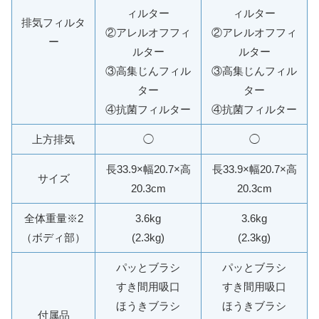
ィルター
ィルター
排気フィルタ
②アレルオフフィ
②アレルオフフィ
ー
ルター
ルター
③高集じんフィル
③高集じんフィル
ター
ター
④抗菌フィルター
④抗菌フィルター
上方排気
◯
◯
長33.9×幅20.7×高
長33.9×幅20.7×高
サイズ
20.3cm
20.3cm
全体重量※2
3.6kg
3.6kg
（ボディ部）
(2.3kg)
(2.3kg)
パッとブラシ
パッとブラシ
すき間用吸口
すき間用吸口
ほうきブラシ
ほうきブラシ
付属品