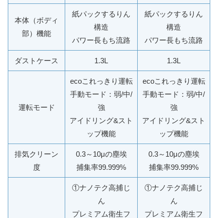
紙パックするりん
紙パックするりん
本体（ボディ
構造
構造
部）機能
パワー長もち流路
パワー長もち流路
ダストケース
1.3L
1.3L
ecoこれっきり運転
ecoこれっきり運転
手動モード：弱/中/
手動モード：弱/中/
運転モード
強
強
アイドリング&スト
アイドリング&スト
ップ機能
ップ機能
排気クリーン
0.3～10μの塵埃
0.3～10μの塵埃
度
捕集率99.999%
捕集率99.999%
①ナノテク高捕じ
①ナノテク高捕じ
ん
ん
プレミアム衛生フ
プレミアム衛生フ