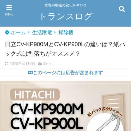
家電や機械の変化をキロク
トランスログ
MENU
ホーム
生活家電
掃除機
日立CV-KP900MとCV-KP900Lの違いは？紙パ
ック式は型落ちがオススメ？
2026年5月16日
3 min