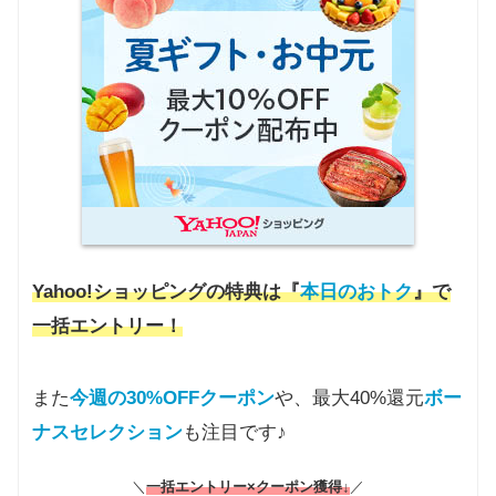
Yahoo!ショッピングの特典は『
本日のおトク
』で
一括エントリー！
また
今週の30%OFFクーポン
や、最大40%還元
ボー
ナスセレクション
も注目です♪
＼
一括エントリー×クーポン獲得↓
／