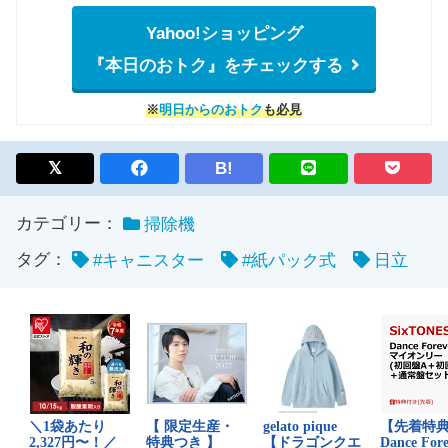
Yahoo!ショッピング
『本日のおトク』をチェックする
※
明日からのおトク
も必見
B!
カテゴリー：
掃除機
タグ：
#キャニスター
#紙パック式
日立