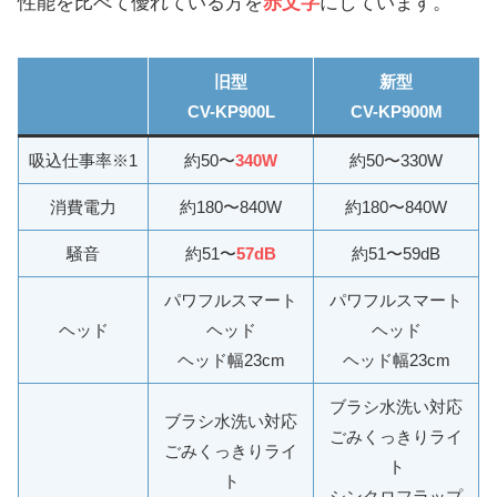
性能を比べて優れている方を
赤文字
にしています。
旧型
新型
CV-KP900L
CV-KP900M
吸込仕事率※1
約50〜
340W
約50〜330W
消費電力
約180〜840W
約180〜840W
騒音
約51〜
57dB
約51〜59dB
パワフルスマート
パワフルスマート
ヘッド
ヘッド
ヘッド
ヘッド幅23cm
ヘッド幅23cm
ブラシ水洗い対応
ブラシ水洗い対応
ごみくっきりライ
ごみくっきりライ
ト
ト
シンクロフラップ