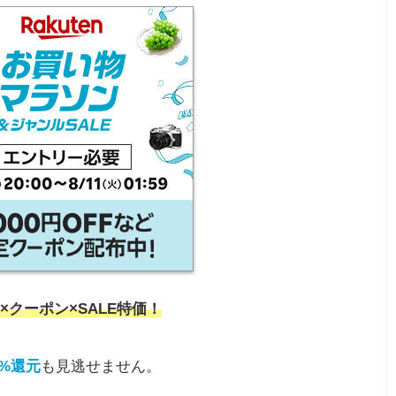
×クーポン×SALE特価！
0%還元
も見逃せません。