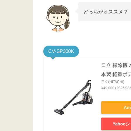
どっちがオススメ？
CV-SP300K
日立 掃除機 
本製 軽量ボ
日立(HITACHI)
¥49,800
(2026/0
Am
Yaho