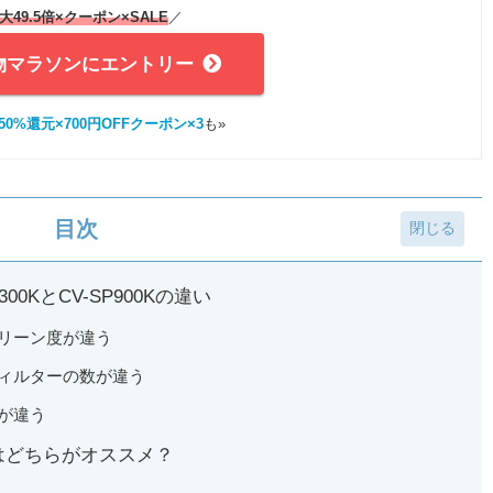
大49.5倍×クーポン
×SALE
／
物マラソンにエントリー
0%還元×700円OFFクーポン×3
も»
目次
0KとCV-SP900Kの違い
排気クリーン度が違う
排気フィルターの数が違う
品が違う
00Kはどちらがオススメ？