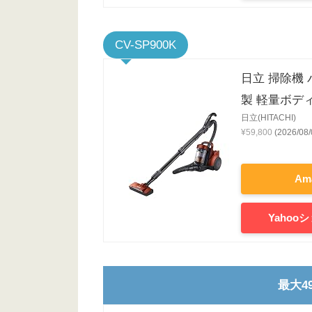
CV-SP900K
日立 掃除機 
製 軽量ボデ
日立(HITACHI)
¥59,800
(2026/0
Am
Yaho
最大4