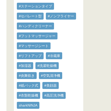
#ステーションタイプ
#セパレート型
#ノンフライヤー
#ハンディクリーナー
#フットマッサージャー
#マッサージシート
#リフトアップ
#冷蔵庫
#加湿器
#洗濯乾燥機
#炎舞炊き
#空気清浄機
#紙パック式
#美顔器
#衣類乾燥機
#高圧洗浄機
sharkNINJA