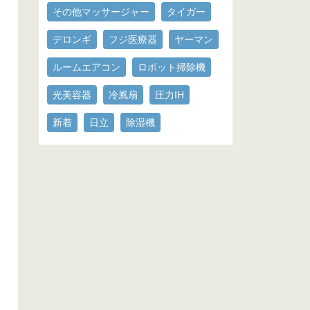
その他マッサージャー
タイガー
デロンギ
フジ医療器
ヤーマン
ルームエアコン
ロボット掃除機
光美容器
冷風扇
圧力IH
新着
日立
除湿機