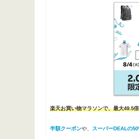
楽天お買い物マラソンで、最大49.5倍
半額クーポン
や、
スーパーDEALの5