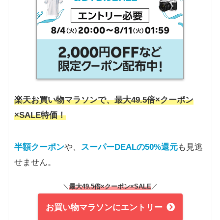
楽天お買い物マラソンで、最大49.5倍×クーポン
×SALE特価！
半額クーポン
や、
スーパーDEALの50%還元
も見逃
せません。
＼
最大49.5倍×クーポン
×SALE
／
お買い物マラソンにエントリー