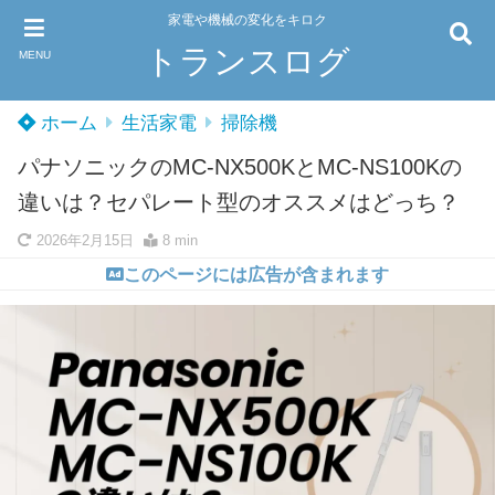
家電や機械の変化をキロク
トランスログ
MENU
ホーム
生活家電
掃除機
パナソニックのMC-NX500KとMC-NS100Kの
違いは？セパレート型のオススメはどっち？
2026年2月15日
8 min