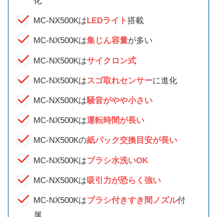
化
MC-NX500Kは
LEDライト
搭載
MC-NX500Kは
集じん容量
が多い
MC-NX500Kは
サイクロン式
MC-NX500Kは
スゴ取れセンサー
に進化
MC-NX500Kは
騒音がやや小さい
MC-NX500Kは
運転時間が長い
MC-NX500Kの
紙パック交換目安が長い
MC-NX500Kは
ブラシ水洗いOK
MC-NX500Kは
吸引力が
恐らく
強い
MC-NX500Kは
ブラシ付きすき間ノズル
付
属