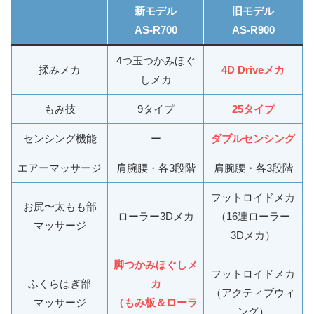
新モデル
旧モデル
AS-R700
AS-R900
4つ玉つかみほぐ
揉みメカ
4D Driveメカ
しメカ
もみ技
9タイプ
25タイプ
センシング機能
ー
ダブルセンシング
エアーマッサージ
肩腕腰・各3段階
肩腕腰・各3段階
フットロイドメカ
お尻〜太もも部
ローラー3Dメカ
（16連ローラー
マッサージ
3Dメカ）
脚つかみほぐしメ
フットロイドメカ
ふくらはぎ部
カ
（アクティブウィ
マッサージ
（もみ板＆ローラ
ング）