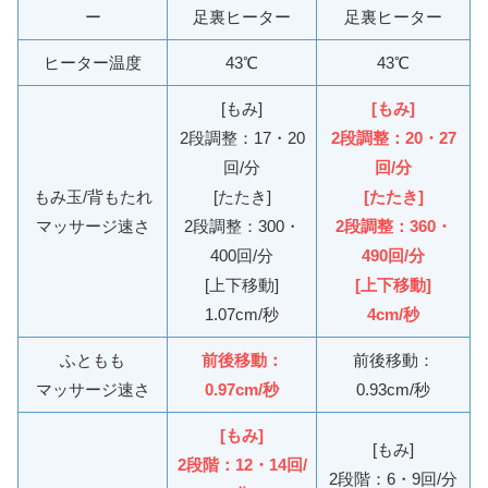
ー
足裏ヒーター
足裏ヒーター
ヒーター温度
43℃
43℃
[もみ]
[もみ]
2段調整：17・20
2段調整：20・27
回/分
回/分
もみ玉/背もたれ
[たたき]
[たたき]
マッサージ速さ
2段調整：300・
2段調整：360・
400回/分
490回/分
[上下移動]
[上下移動]
1.07cm/秒
4cm/秒
ふともも
前後移動：
前後移動：
マッサージ速さ
0.97cm/秒
0.93cm/秒
[もみ]
[もみ]
2段階：12・14回/
2段階：6・9回/分