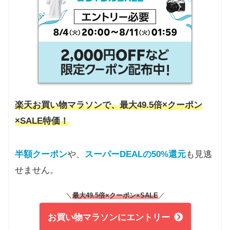
楽天お買い物マラソンで、最大49.5倍×クーポン
×SALE特価！
半額クーポン
や、
スーパーDEALの50%還元
も見逃
せません。
＼
最大49.5倍×クーポン
×SALE
／
お買い物マラソンにエントリー