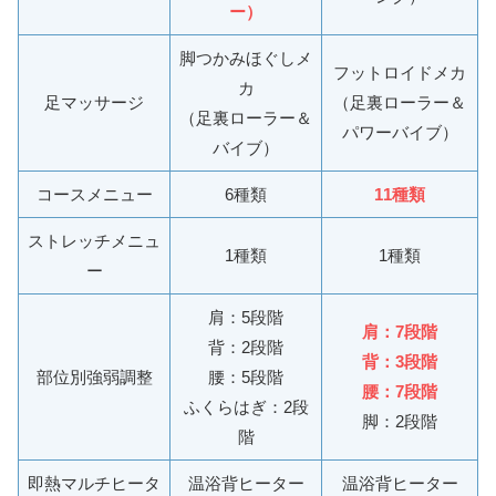
ー）
脚つかみほぐしメ
フットロイドメカ
カ
足マッサージ
（足裏ローラー＆
（足裏ローラー＆
パワーバイブ）
バイブ）
コースメニュー
6種類
11種類
ストレッチメニュ
1種類
1種類
ー
肩：5段階
肩：7段階
背：2段階
背：3段階
部位別強弱調整
腰：5段階
腰：7段階
ふくらはぎ：2段
脚：2段階
階
即熱マルチヒータ
温浴背ヒーター
温浴背ヒーター