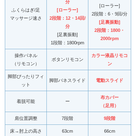
分
[ローラー]
ふくらはぎ/足
[ローラー]
2段階：6・9回/分
マッサージ速さ
2段階：12・14回/
[足裏振動]
分
2段階：1800・
[足裏振動]
2000rpm
1段階：1800rpm
操作パネル
カラー液晶リモコ
ボタンリモコン
（リモコン）
ン
脚部ぴったりフィ
脚部バネスライド
電動スライド
ット
布カバー
着脱可能
ー
（足用）
肩位置調整
7段階
9段階
床→肘上の高さ
63cm
66cm