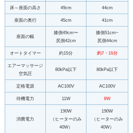
床～座面の高さ
49cm
44cm
座面の奥行
45cm
41cm
膝側49cm〜
膝側51cm~
座面の幅
尻側42cm
尻側44cm
オートタイマー
約15分
約7・15分
エアーマッサージ
80kPa以下
80kPa以下
空気圧
定格電源
AC100V
AC100V
待機電力
11W
8W
190W
190W
消費電力
（ヒーターのみ
（ヒーターのみ
40W）
40W）