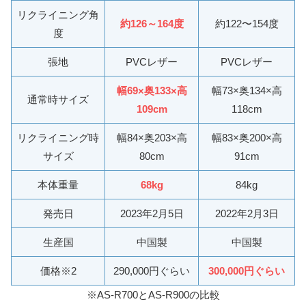
リクライニング角
約126～164度
約122〜154度
度
張地
PVCレザー
PVCレザー
幅69×奥133×高
幅73×奥134×高
通常時サイズ
109cm
118cm
リクライニング時
幅84×奥203×高
幅83×奥200×高
サイズ
80cm
91cm
本体重量
68kg
84kg
発売日
2023年2月5日
2022年2月3日
生産国
中国製
中国製
価格※2
290,000円ぐらい
300,000円ぐらい
※AS-R700とAS-R900の比較