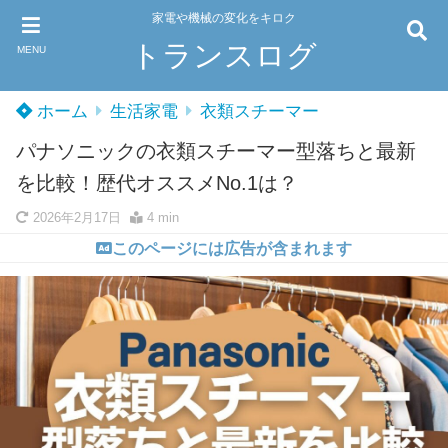
家電や機械の変化をキロク
トランスログ
MENU
ホーム
生活家電
衣類スチーマー
パナソニックの衣類スチーマー型落ちと最新
を比較！歴代オススメNo.1は？
2026年2月17日
4 min