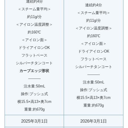
連続約4分
連続約4分
＜スチーム量平均＞
＜スチーム量平均＞
約11g/分
約11g/分
＜アイロン温度調整＞
＜アイロン温度調整＞
約160℃
約160℃
＜アイロン面＞
＜アイロン面＞
ドライアイロンOK
ドライアイロンOK
フラットベース
フラットベース
シルバーチタンコート
シルバーチタンコート
カーブエッジ形状
———-
———-
注水量:50mL
注水量:50mL
操作:プッシュ式
操作:プッシュ式
横15.5×高13×奥7cm
横15.5×高13×奥7cm
重量:約670g
重量:約670g
2025年3月1日
2026年3月1日