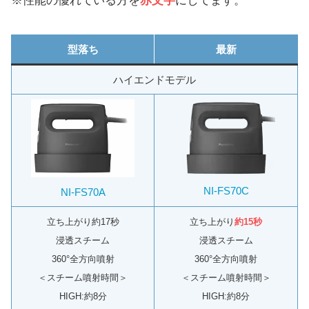
※性能の優れている方を
赤文字
にしてます。
型落ち
最新
ハイエンドモデル
NI-FS70C
NI-FS70A
立ち上がり約17秒
立ち上がり
約15秒
浸透スチーム
浸透スチーム
360°全方向噴射
360°全方向噴射
＜スチーム噴射時間＞
＜スチーム噴射時間＞
HIGH:約8分
HIGH:約8分