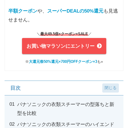
半額クーポン
や、
スーパーDEALの50%還元
も見逃
せません。
＼
最大49.5倍×クーポン
×SALE
／
お買い物マラソンにエントリー
※
大還元祭50%還元×700円OFFクーポン×3
も»
目次
パナソニックの衣類スチーマーの型落ちと新
型を比較
パナソニックの衣類スチーマーのハイエンド