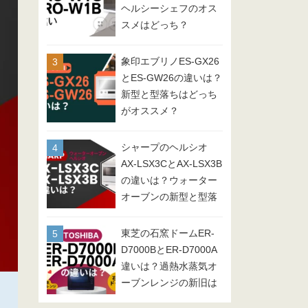
ヘルシーシェフのオス
スメはどっち？
象印エブリノES-GX26
とES-GW26の違いは？
新型と型落ちはどっち
がオススメ？
シャープのヘルシオ
AX-LSX3CとAX-LSX3B
の違いは？ウォーター
オーブンの新型と型落
ちを比較
東芝の石窯ドームER-
D7000BとER-D7000A
違いは？過熱水蒸気オ
ーブンレンジの新旧は
どっちがオススメ？