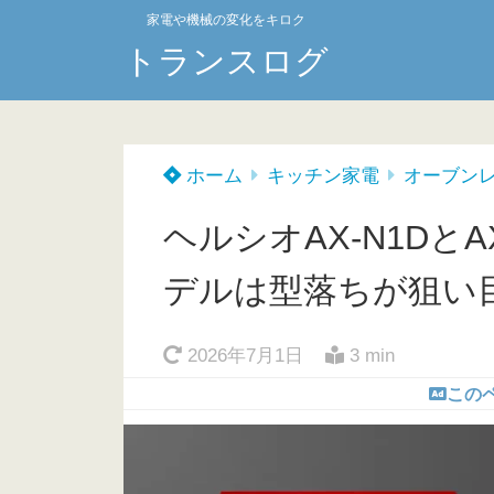
家電や機械の変化をキロク
トランスログ
ホーム
キッチン家電
オーブン
ヘルシオAX-N1Dと
デルは型落ちが狙い
2026年7月1日
3 min