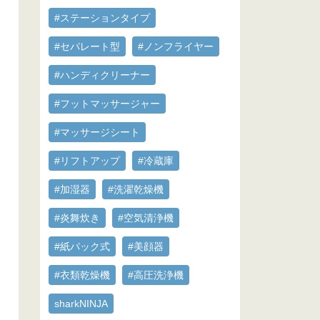
#ステーションタイプ
#セパレート型
#ノンフライヤー
#ハンディクリーナー
#フットマッサージャー
#マッサージシート
#リフトアップ
#冷蔵庫
#加湿器
#洗濯乾燥機
#炎舞炊き
#空気清浄機
#紙パック式
#美顔器
#衣類乾燥機
#高圧洗浄機
sharkNINJA