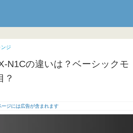
レンジ
AX-N1Cの違いは？ベーシックモ
目？