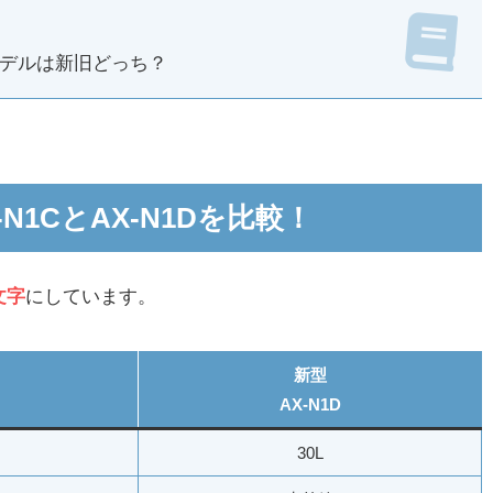
デルは新旧どっち？
1CとAX-N1Dを比較！
文字
にしています。
新型
AX-N1D
30L