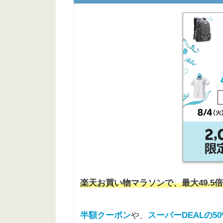
楽天お買い物マラソンで、最大49.5倍
半額クーポン
や、
スーパーDEALの5