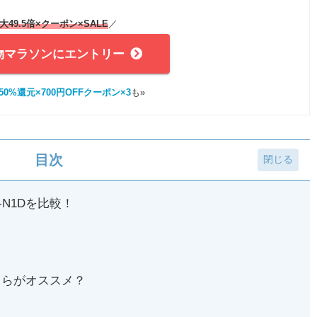
大49.5倍×クーポン
×SALE
／
物マラソンにエントリー
0%還元×700円OFFクーポン×3
も»
目次
-N1Dを比較！
どちらがオススメ？