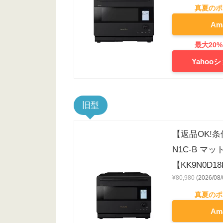
Am
Yaho
旧型
【返品OK!条
N1C-B マ
【KK9N0D1
¥80,980
(2026/0
Am