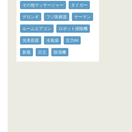
その他マッサージャー
タイガー
デロンギ
フジ医療器
ヤーマン
ルームエアコン
ロボット掃除機
光美容器
冷風扇
圧力IH
新着
日立
除湿機