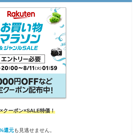
×クーポン×SALE特価！
0%還元
も見逃せません。